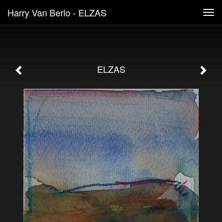
Harry Van Berlo - ELZAS
Tog
navi
ELZAS